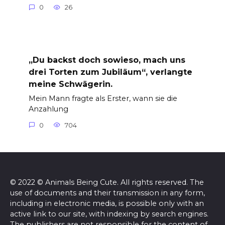
0
26
„Du backst doch sowieso, mach uns
drei Torten zum Jubiläum“, verlangte
meine Schwägerin.
Mein Mann fragte als Erster, wann sie die
Anzahlung
0
704
© 2022 © Animals Being Cute. All rights reserved. The
use of documents and their transmission in any form,
including in electronic media, is possible only with an
active link to our site, with indexing by search engines.
The publishers are not responsible for the content of